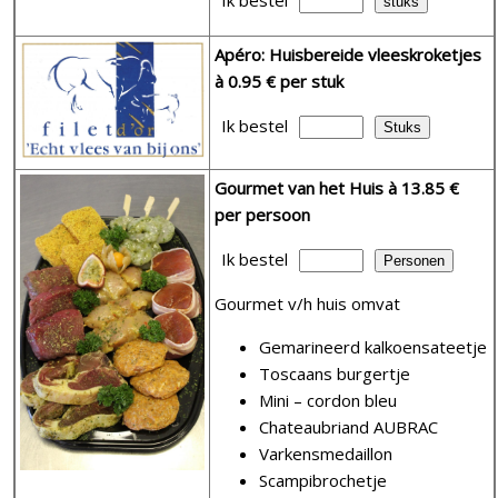
Apéro: Huisbereide vleeskroketjes
à 0.95 € per stuk
Ik bestel
Gourmet van het Huis
à 13.85 €
per persoon
Ik bestel
Gourmet v/h huis omvat
Gemarineerd kalkoensateetje
Toscaans burgertje
Mini – cordon bleu
Chateaubriand AUBRAC
Varkensmedaillon
Scampibrochetje