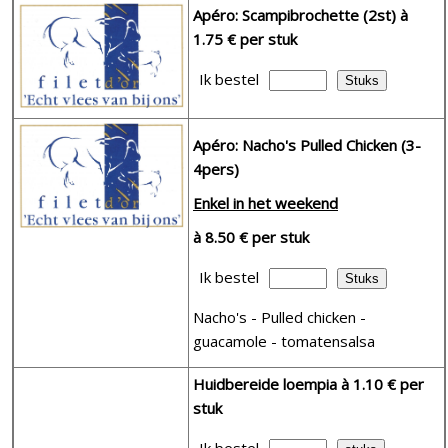
Apéro: Scampibrochette (2st)
à
1.75 € per stuk
Ik bestel
Apéro: Nacho's Pulled Chicken (3-
4pers)
Enkel in het weekend
à 8.50 € per stuk
Ik bestel
Nacho's - Pulled chicken -
guacamole - tomatensalsa
Huidbereide loempia
à 1.10 € per
stuk
Ik bestel