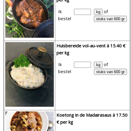
Ik
of
bestel
Huisbereide vol-au-vent
à 15.40 €
per kg
Ik
of
bestel
Koetong in de Madairasaus
à 17.50
€ per kg