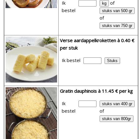
Ik
of
bestel
of
Verse aardappelkroketten
à 0.40 €
per stuk
Ik bestel
Gratin dauphinois
à 11.45 € per kg
Ik
bestel
of