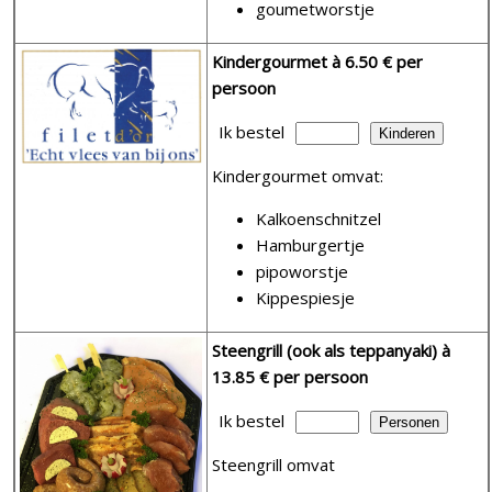
goumetworstje
Kindergourmet
à 6.50 € per
persoon
Ik bestel
Kindergourmet omvat:
Kalkoenschnitzel
Hamburgertje
pipoworstje
Kippespiesje
Steengrill (ook als teppanyaki)
à
13.85 € per persoon
Ik bestel
Steengrill omvat