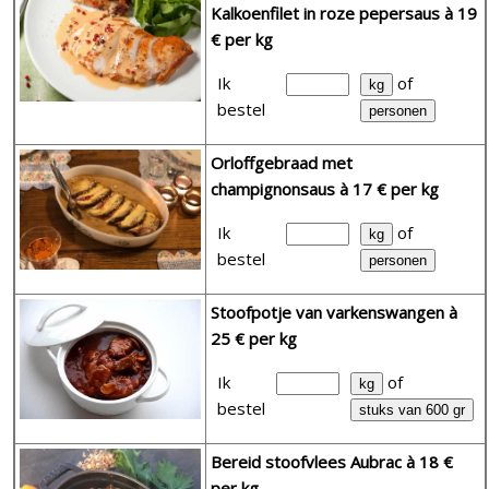
Kalkoenfilet in roze pepersaus
à 19
€ per kg
Ik
of
bestel
Orloffgebraad met
champignonsaus
à 17 € per kg
Ik
of
bestel
Stoofpotje van varkenswangen
à
25 € per kg
Ik
of
bestel
Bereid stoofvlees Aubrac
à 18 €
per kg