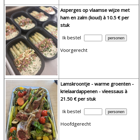
Asperges op vlaamse wijze met
ham en zalm (koud)
à 10.5 € per
stuk
Ik bestel
Voorgerecht
Lamskroontje - warme groenten -
krielaardappenen - vleessaus
à
21.50 € per stuk
Ik bestel
Hoofdgerecht