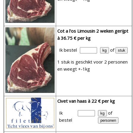
Cot a l'os Limousin 2 weken gerijpt
à 36.75 € per kg
Ik bestel
of
1 stuk is geschikt voor 2 personen
en weegt +-1kg
Civet van haas
à 22 € per kg
Ik
of
bestel