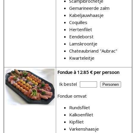
Scampibrochetje
Gemarineerde zalm
Kabeljauwhaasje
Coquilles
Hertenfilet
Eendeborst
Lamskroontje
Chateaubriand "Aubrac"
Kwarteleitje
Fondue
à 12.85 € per persoon
Ik bestel
Fondue omvat
Rundsfilet
Kalkoenfilet
Kipfilet
Varkenshaasje