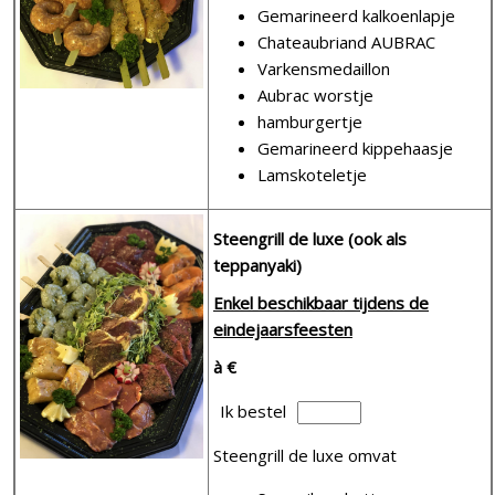
Gemarineerd kalkoenlapje
Chateaubriand AUBRAC
Varkensmedaillon
Aubrac worstje
hamburgertje
Gemarineerd kippehaasje
Lamskoteletje
Steengrill de luxe (ook als
teppanyaki)
Enkel beschikbaar tijdens de
eindejaarsfeesten
à €
Ik bestel
Steengrill de luxe omvat